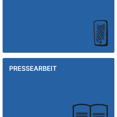
definieren wir, wie Storytelling über Socials auf
Ihre strategischen Unternehmensziele
einzahlen kann.
PRESSEARBEIT
PRESSEARBEIT
Die Wahrnehmung Ihrer Organisation in den
Medien entlang definierter Botschaften ist
steuerbar. Unser Beitrag: Redaktion,
Texterstellung, Kontakt- und Verteilerpflege.