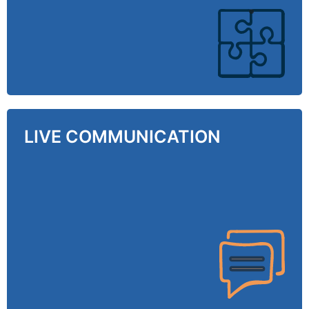
Videobeiträge sind informativ, unterhaltsam
und relevant.
LIVE COMMUNICATION
LIVE COMMUNICATION
Messeteilnahme oder Einzelevent - wir
schneidern einen maßgefertigten
Kommunikations-Anzug für Ihre Zielgruppen.