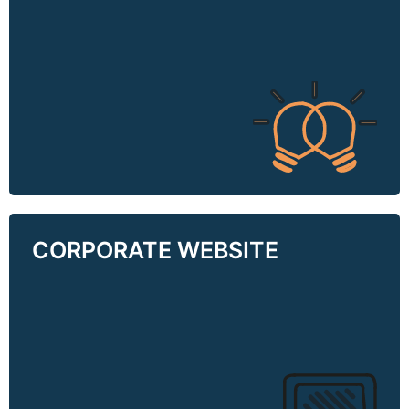
Ihre Marke ist unverwechselbar – das macht
sie stark. Wir denken über Branchen und
Themen hinweg, um für Ihre Marke passende
Partner für Kommunikations-Synergien zu
finden.
CORPORATE WEBSITE
CORPORATE WEBSITE
Der visuelle Eindruck und eine schlüssige
Menüführung sind die Basis. Wir konzipieren
neue und optimieren bestehende Webseiten in
Zusammenarbeit mit unseren
Netzwerkpartnern.