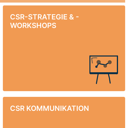
CSR-STRATEGIE & -
CSR-STRATEGIE & -
WORKSHOPS
WORKSHOPS
CSR-Strategie und eine aktive Positionierung:
Wir befähigen Sie, aus Ihrem Kerngeschäft
heraus einen Nachhaltigkeits-Ansatz zu
entwickeln, CSR-Projekte zu definieren und
diese mit Ihren Mitarbeitern umzusetzen.
CSR KOMMUNIKATION
CSR KOMMUNIKATION
Unsere Mission ist es, für Unternehmen jeder