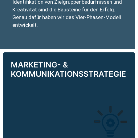
Identifikation von Zielgruppenbedürfnissen und
Kreativität sind die Bausteine für den Erfolg.
Genau dafür haben wir das Vier-Phasen-Modell
entwickelt.
MARKETING- &
MARKETING- &
KOMMUNIKATIONSSTRATEGIE
KOMMUNIKATIONSSTRATEGIE
Strategien sind erfolgreich, wenn sie auf
gesellschaftliche, politische und technische
Entwicklungen reagieren. Entwickeln oder
Überprüfen Sie mit uns Ihre Strategie.