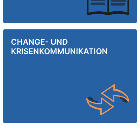
CHANGE- UND
CHANGE- UND
KRISENKOMMUNIKATION
KRISENKOMMUNIKATION
Wir begleiten Ihre Organisation im Rahmen von
Fusionen, Umstrukturierungen oder
Krisensituationen – unsere Methoden helfen
dabei Veränderungsprozesse intern und
extern zu kommunizieren und die Kontrolle zu
behalten.