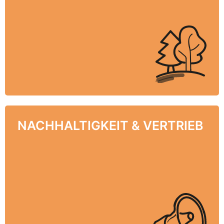
Art und Größe CSR relevante
Kommunikationsimpulse zu identifizieren und
umzusetzen.
NACHHALTIGKEIT & VERTRIEB
NACHHALTIGKEITS-
KOMMUNIKATION
Wir zeigen Ihnen, wie das Thema
Nachhaltigkeit den Verkauf von Produkten und
Dienstleistungen ankurbeln kann. Unsere
Modelle machen Nachhaltigkeit handlich.