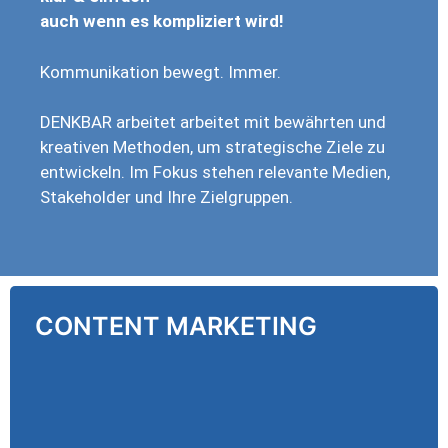
auch wenn es kompliziert wird!
Kommunikation bewegt. Immer.
DENKBAR arbeitet arbeitet mit bewährten und
kreativen Methoden, um strategische Ziele zu
entwickeln. Im Fokus stehen relevante Medien,
Stakeholder und Ihre Zielgruppen.
CONTENT MARKETING
CONTENT MARKETING
Wer sich Gehör verschaffen will, braucht
Inhalte. Wir erzählen die Geschichte aus Sicht
Ihrer Zielgruppe. Unsere Artikel, Postings oder