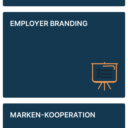
EMPLOYER BRANDING
EMPLOYER BRANDING
MA-Förderung, BGM-Leistungen und eine
wertebasierte Unternehmensphilosophie.
Wenn Sie Ihre Zielgruppe genauer und
kreativer erreichen wollen, sprechen Sie uns
an.
MARKEN-KOOPERATION
MARKENKOOPERATION