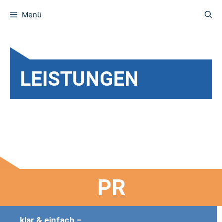
Menü
LEISTUNGEN
PR
klar & einfach –