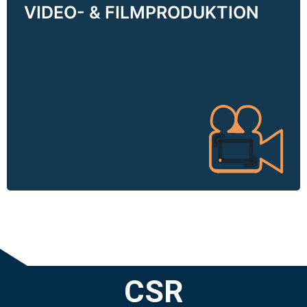
VIDEO- & FILMPRODUKTION
VIDEO- & FILMPRODUKTION
Bewegtbilder schaffen es, in wenigen
Sekunden Geschichten zu erzählen und
Emotionen zu wecken. Wir beraten Sie gerne
und setzen Ihre Story gemeinsam mit unseren
Netzwerkpartner in Szene.
CSR