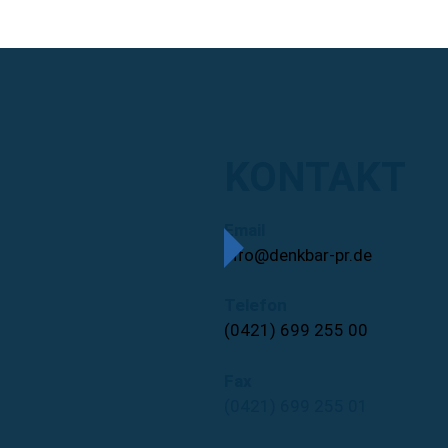
KONTAKT
Email
info@denkbar-pr.de
Telefon
(0421) 699 255 00
Fax
(0421) 699 255 01