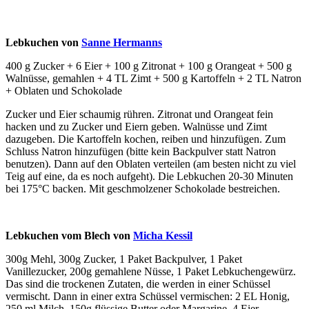
Lebkuchen von
Sanne Hermanns
400 g Zucker + 6 Eier + 100 g Zitronat + 100 g Orangeat + 500 g
Walnüsse, gemahlen + 4 TL Zimt + 500 g Kartoffeln + 2 TL Natron
+ Oblaten und Schokolade
Zucker und Eier schaumig rühren. Zitronat und Orangeat fein
hacken und zu Zucker und Eiern geben. Walnüsse und Zimt
dazugeben. Die Kartoffeln kochen, reiben und hinzufügen. Zum
Schluss Natron hinzufügen (bitte kein Backpulver statt Natron
benutzen). Dann auf den Oblaten verteilen (am besten nicht zu viel
Teig auf eine, da es noch aufgeht). Die Lebkuchen 20-30 Minuten
bei 175°C backen. Mit geschmolzener Schokolade bestreichen.
Lebkuchen vom Blech von
Micha Kessil
300g Mehl, 300g Zucker, 1 Paket Backpulver, 1 Paket
Vanillezucker, 200g gemahlene Nüsse, 1 Paket Lebkuchengewürz.
Das sind die trockenen Zutaten, die werden in einer Schüssel
vermischt. Dann in einer extra Schüssel vermischen: 2 EL Honig,
250 ml Milch, 150g flüssige Butter oder Margarine, 4 Eier