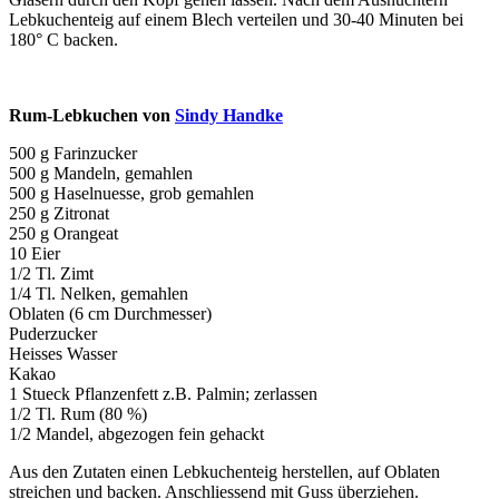
Lebkuchenteig auf einem Blech verteilen und 30-40 Minuten bei
180° C backen.
Rum-Lebkuchen von
Sindy Handke
500 g Farinzucker
500 g Mandeln, gemahlen
500 g Haselnuesse, grob gemahlen
250 g Zitronat
250 g Orangeat
10 Eier
1/2 Tl. Zimt
1/4 Tl. Nelken, gemahlen
Oblaten (6 cm Durchmesser)
Puderzucker
Heisses Wasser
Kakao
1 Stueck Pflanzenfett z.B. Palmin; zerlassen
1/2 Tl. Rum (80 %)
1/2 Mandel, abgezogen fein gehackt
Aus den Zutaten einen Lebkuchenteig herstellen, auf Oblaten
streichen und backen. Anschliessend mit Guss überziehen.