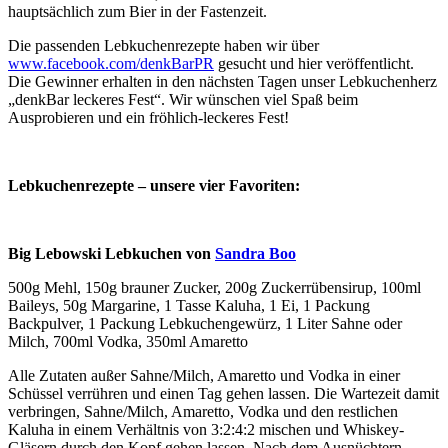
hauptsächlich zum Bier in der Fastenzeit.
Die passenden Lebkuchenrezepte haben wir über
www.facebook.com/denkBarPR
gesucht und hier veröffentlicht.
Die Gewinner erhalten in den nächsten Tagen unser Lebkuchenherz
„denkBar leckeres Fest“. Wir wünschen viel Spaß beim
Ausprobieren und ein fröhlich-leckeres Fest!
Lebkuchenrezepte – unsere vier Favoriten:
Big Lebowski Lebkuchen von
Sandra Boo
500g Mehl, 150g brauner Zucker, 200g Zuckerrübensirup, 100ml
Baileys, 50g Margarine, 1 Tasse Kaluha, 1 Ei, 1 Packung
Backpulver, 1 Packung Lebkuchengewürz, 1 Liter Sahne oder
Milch, 700ml Vodka, 350ml Amaretto
Alle Zutaten außer Sahne/Milch, Amaretto und Vodka in einer
Schüssel verrühren und einen Tag gehen lassen. Die Wartezeit damit
verbringen, Sahne/Milch, Amaretto, Vodka und den restlichen
Kaluha in einem Verhältnis von 3:2:4:2 mischen und Whiskey-
Gläsern durch den Kopf gehen lassen. Nach dem Ausnüchtern