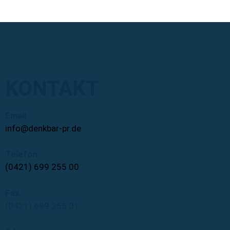
KONTAKT
Email
info@denkbar-pr.de
Telefon
(0421) 699 255 00
Fax
(0421) 699 255 01