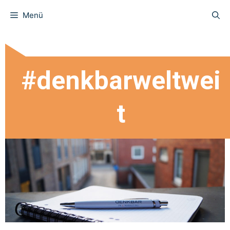
Menü
#denkbarweltwei
t