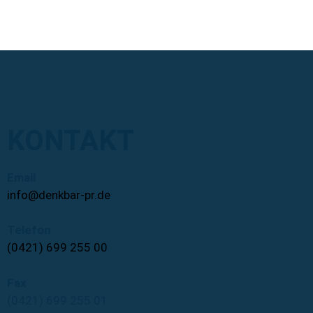
KONTAKT
Email
info@denkbar-pr.de
Telefon
(0421) 699 255 00
Fax
(0421) 699 255 01