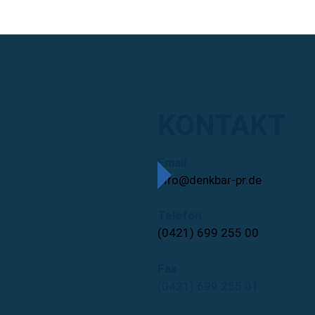
KONTAKT
Email
info@denkbar-pr.de
Telefon
(0421) 699 255 00
Fax
(0421) 699 255 01