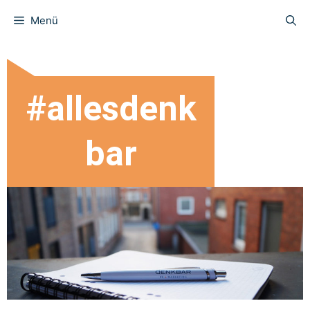
Menü
#allesdenk
bar