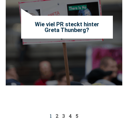
Wie viel PR steckt hinter
Greta Thunberg?
1
2
3
4
5