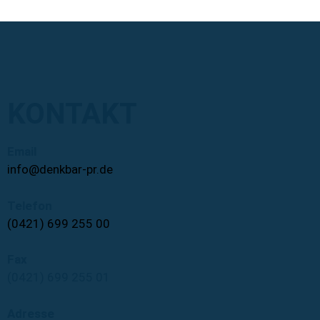
KONTAKT
Email
info@denkbar-pr.de
Telefon
(0421) 699 255 00
Fax
(0421) 699 255 01
Adresse